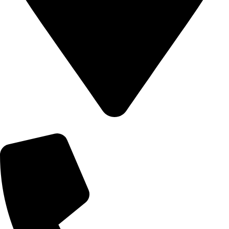
8502 Preston Rd. Inglewood, Maine 98380