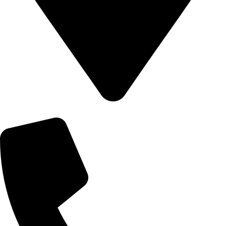
8502 Preston Rd. Inglewood, Maine 98380