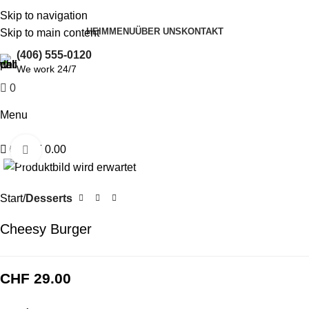
Skip to navigation
HEIM
MENU
ÜBER UNS
KONTAKT
Skip to main content
(406) 555-0120
We work 24/7
0
CHF
0.00
Menu
0
CHF
0.00
Click to enlarge
Start
Desserts
Cheesy Burger
CHF
29.00