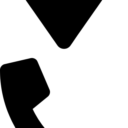
8502 Preston Rd. Inglewood, Maine 98380