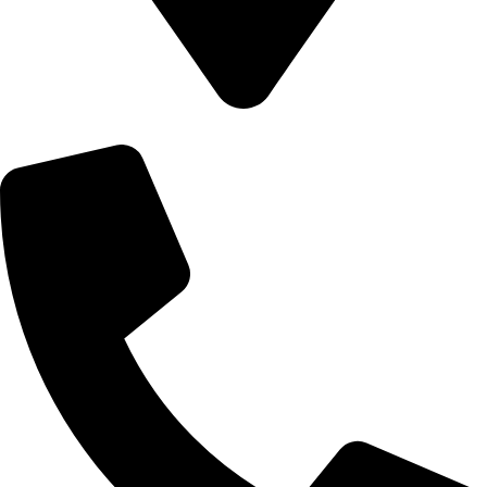
8502 Preston Rd. Inglewood, Maine 98380